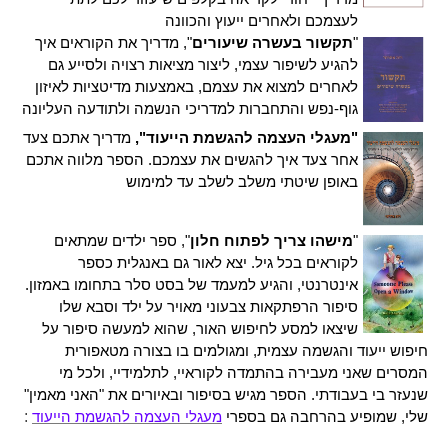
לעצמכם ולאחרים ייעוץ והכוונה
"
תקשור בעשרה שיעורים
", מדריך את הקוראים איך
להגיע לשיפור עצמי, ליצור מציאות רצויה ולסייע גם
לאחרים למצוא את עצמם, באמצעות מדיטציות לאיזון
גוף-נפש והתחברות למדריכי הנשמה ולתודעה העליונה
"מעגלי העצמה להגשמת הייעוד",
מדריך אתכם צעד
אחר צעד איך להגשים את עצמכם.
הספר מלווה אתכם
באופן שיטתי משלב לשלב עד למימוש
"
מישהו צריך לפתוח חלון
", ספר ילדים שמתאים
לקוראים בכל גיל. יצא לאור גם באנגלית כספר
אינטרנטי, והגיע למעמד של בסט סלר בתחומו באמזון.
סיפור הרפתקאות צבעוני מאויר על ילד וסבא שלו
שיצאו למסע לחיפוש האור, שהוא למעשה סיפור על
חיפוש ייעוד והגשמה עצמית, ומגולמים בו בצורה מטאפורית
המסרים שאני מעבירה בהתמדה לקוראיי, לתלמידיי, ולכל מי
שנעזר בי בעבודתי.
הספר מגיש בסיפור ובאיורים את "האני מאמין"
מעגלי העצמה להגשמת הייעוד
:
שלי, שמופיע בהרחבה גם בספרי