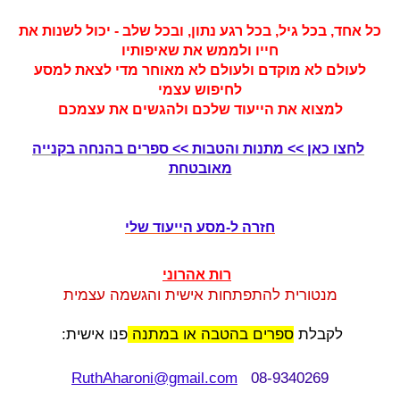
כל אחד, בכל גיל, בכל רגע נתון, ובכל שלב - יכול לשנות את
חייו ולממש את שאיפותיו
לעולם לא מוקדם ולעולם לא מאוחר מדי לצאת למסע
לחיפוש עצמי
למצוא את הייעוד שלכם ולהגשים את עצמכם
לחצו כאן >> מתנות והטבות >> ספרים בהנחה בקנייה
מאובטחת
חזרה ל-מסע הייעוד שלי
רות אהרוני
מנטורית להתפתחות אישית והגשמה עצמית
לקבלת
ספרים בהטבה או במתנה
פנו אישית:
RuthAharoni@gmail.com
08-9340269