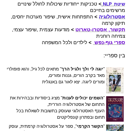
>
טכניקות ייחודיות שיכולות לחולל שינויים
שיטת
NLP
מרשימים בחייכם
אסטרולוגיה
<
התפתחות אישית, שיפור מערכות יחסים,
תיקון קרמה
תקשור, אסטרו-טארוט
<
מודעות עצמית
,
שיפור עצמי,
צמיחה רוחנית
ספרי
גוף-נפש
<
לילדים
ולכל המשפחה
בין ספריי:
"
יוגה לי ולך ולגיל הרך
" מתאים לכל גיל, והוא פופולרי
מאד בקרב הורים, גננות ומורים,
ומורים ליוגה. יצא לאור גם באנגלית
"
השמים יכולים לענות
"
מציג ביסודיות ובבהירות את
התחום של אסטרולוגיה הוררית,
הענף האסטרולוגי שעוסק בתשובות לשאלות בכל
תחום ובפתרון קונפליקטים
"
הקשר הקַרְמִי
", ספר על אסטרולוגיה קרמתית, עוסק