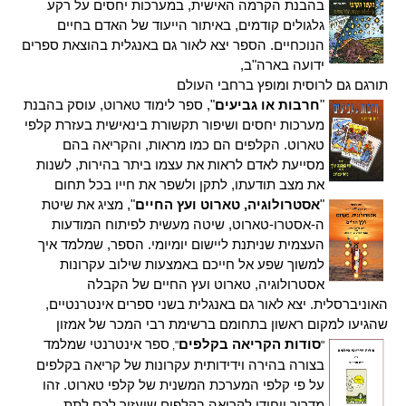
בהבנת הקרמה האישית, במערכות יחסים על רקע
גלגולים קודמים,
באיתור הייעוד של האדם בחיים
הנוכחיים. הספר יצא לאור גם באנגלית בהוצאת ספרים
ידועה בארה"ב,
תורגם גם לרוסית ומופץ ברחבי העולם
"
חרבות או גביעים
", ספר לימוד טארוט, עוסק בהבנת
מערכות יחסים ושיפור תקשורת בינאישית בעזרת קלפי
טארוט. הקלפים הם כמו מראות, והקריאה בהם
מסייעת לאדם לראות את עצמו ביתר בהירות, לשנות
את מצב תודעתו, לתקן ולשפר את חייו בכל תחום
"
אסטרולוגיה, טארוט ועץ החיים
", מציג את שיטת
ה-אסטרו-טארוט, שיטה מעשית לפיתוח המודעות
העצמית שניתנת ליישום יומיומי. הספר, שמלמד איך
למשוך שפע אל חייכם באמצעות שילוב עקרונות
אסטרולוגיה, טארוט ועץ החיים של הקבלה
האוניברסלית. יצא לאור גם באנגלית בשני ספרים אינטרנטיים,
שהגיעו למקום ראשון בתחומם ברשימת רבי המכר של אמזון
סודות הקריאה בקלפים
ספר אינטרנטי שמלמד
",
"
בצורה בהירה וידידותית עקרונות של קריאה בקלפים
על פי קלפי המערכת המשנית של קלפי טארוט. זהו
מדריך ייחודי לקריאה בקלפים שיעזור לכם לתת