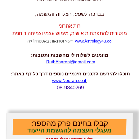
בברכה לשפע, הצלחה והגשמה,
רות אהרוני
מנטורית להתפתחות אישית, מימוש
עצמי וצמיחה רוחנית
www.Astrology4u.co.il
ייעוץ וסדנאות באסטרולוגיה
מוזמנים לשלוח לי מחשבות ותגובות:
RuthAharoni@gmail.com
תוכלו להירשם לתכנים חינמיים נוספים
דרך כל דף באתר:
www.Neorah.co.il
08-9340269
קבלו בחינם פרק מהספר:
מעגלי העצמה להגשמת הייעוד